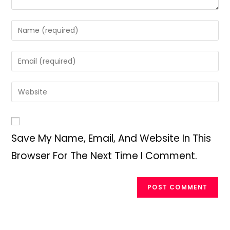
Enter
Your
Name
Enter
Or
Your
Username
Email
Enter
To
Address
Your
Comment
To
Website
Comment
URL
Save My Name, Email, And Website In This
(optional)
Browser For The Next Time I Comment.