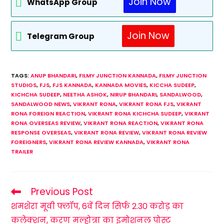
Join Now
WhatsApp Group
Join Now
Telegram Group
TAGS
:
ANUP BHANDARI
,
FILMY JUNCTION KANNADA
,
FILMY JUNCTION
STUDIOS
,
FJS
,
FJS KANNADA
,
KANNADA MOVIES
,
KICCHA SUDEEP
,
KICHCHA SUDEEP
,
NEETHA ASHOK
,
NIRUP BHANDARI
,
SANDALWOOD
,
SANDALWOOD NEWS
,
VIKRANT RONA
,
VIKRANT RONA FJS
,
VIKRANT
RONA FOREIGN REACTION
,
VIKRANT RONA KICHCHA SUDEEP
,
VIKRANT
RONA OVERSEAS REVIEW
,
VIKRANT RONA REACTION
,
VIKRANT RONA
RESPONSE OVERSEAS
,
VIKRANT RONA REVIEW
,
VIKRANT RONA REVIEW
FOREIGNERS
,
VIKRANT RONA REVIEW KANNADA
,
VIKRANT RONA
TRAILER
Previous Post
Read
More
शमशेरा मूवी फ्लॉप, 6वें दिन सिर्फ 2.30 करोड़ का
Articles
कलेक्शन, करण मल्होत्रा ​​का इमोशनल पोस्ट