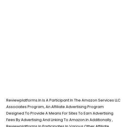
Reviewplatforms.In Is A Participant In The Amazon Services LLC
Associates Program, An Affiliate Advertising Program
Designed To Provide A Means For Sites To Earn Advertising
Fees By Advertising And Linking To Amazon.In Additionally ,
Reviewplatforms.In Participates In Various Other Affiliate