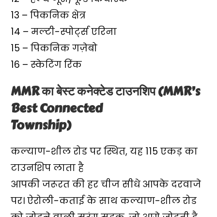
13 – पिकनिक क्षेत्र
14 – मल्टी-स्पोर्ट्स एरिना
15 – पिकनिक गज़ेबो
16 – स्केटिंग रिंक
MMR का बेस्ट कनेक्टेड टाउनशिप (MMR’s
Best Connected
Township)
कल्याण-शील रोड पर स्थित, यह 115 एकड़ का
टाउनशिप लाता है
आपकी जरूरत की हर चीज सीधे आपके दरवाजे
पर। ऐरोली-कताई के साथ कल्याण-शील रोड