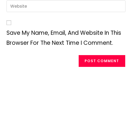
Email
Enter
To
Address
Your
Comment
To
Website
Comment
URL
Save My Name, Email, And Website In This
(optional)
Browser For The Next Time I Comment.