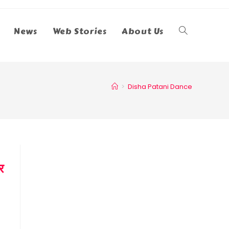
News
Web Stories
About Us
Toggle
Website
>
Disha Patani Dance
Search
र