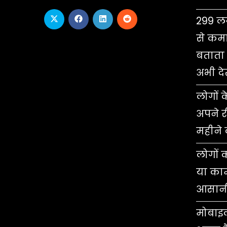
299 
से कमा
बताता 
अभी देख
लोगों क
अपने 
महीने 
लोगों क
या काम
आसानी
मोबाइल