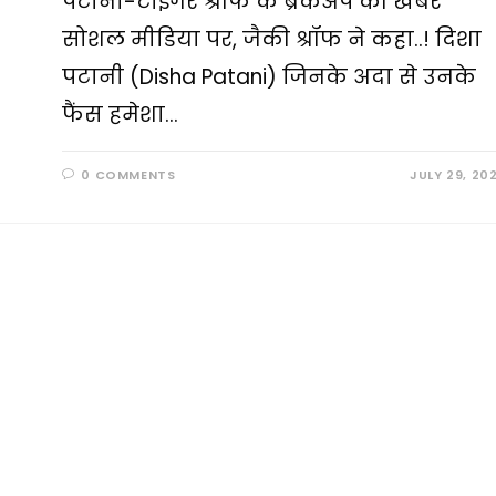
पटानी-टाइगर श्रॉफ के ब्रेकअप की खबर
सोशल मीडिया पर, जैकी श्रॉफ ने कहा..! दिशा
पटानी (Disha Patani) जिनके अदा से उनके
फैंस हमेशा…
0 COMMENTS
JULY 29, 20