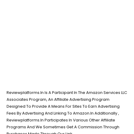
Reviewplatforms.In Is A Participant In The Amazon Services LLC
Associates Program, An Affiliate Advertising Program
Designed To Provide A Means For Sites To Earn Advertising
Fees By Advertising And Linking To Amazon.In Additionally ,
Reviewplatforms.In Participates In Various Other Affiliate
Programs And We Sometimes Get A Commission Through
Purchases Made Through Our Link.