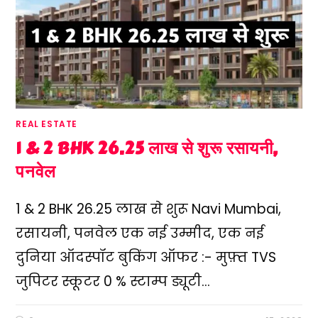
REAL ESTATE
1 & 2 BHK 26.25 लाख से शुरू रसायनी,
पनवेल
1 & 2 BHK 26.25 लाख से शुरू Navi Mumbai,
रसायनी, पनवेल एक नई उम्मीद, एक नई
दुनिया ऑदस्पॉट बुकिंग ऑफर :- मुफ़्त TVS
जुपिटर स्कूटर 0 % स्टाम्प ड्यूटी…