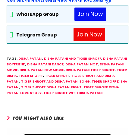
ऐसी और जानकारी सबसे पहले पाने के लिए हमसे जुड़े
Join Now
WhatsApp Group
Join Now
Telegram Group
TAGS
:
DISHA PATANI
,
DISHA PATANI AND TIGER SHROFF
,
DISHA PATANI
BOYFRIEND
,
DISHA PATANI DANCE
,
DISHA PATANI HOT
,
DISHA PATANI
MOVIE
,
DISHA PATANI NEW MOVIE
,
DISHA PATANI TIGER SHROFF
,
TIGER
DISHA
,
TIGER SHORFF
,
TIGER SHROFF
,
TIGER SHROFF AND DISHA
PATANI
,
TIGER SHROFF AND DISHA PATANI SONG
,
TIGER SHROFF DISHA
PATANI
,
TIGER SHROFF DISHA PATANI FIGHT
,
TIGER SHROFF DISHA
PATANI LOVE STORY
,
TIGER SHROFF WITH DISHA PATANI
YOU MIGHT ALSO LIKE