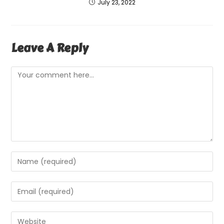
July 23, 2022
Leave A Reply
Comment
Enter
Your
Name
Enter
Or
Your
Username
Email
Enter
To