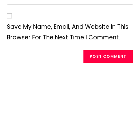
Address
Your
Comment
To
Website
Comment
URL
Save My Name, Email, And Website In This
(optional)
Browser For The Next Time I Comment.